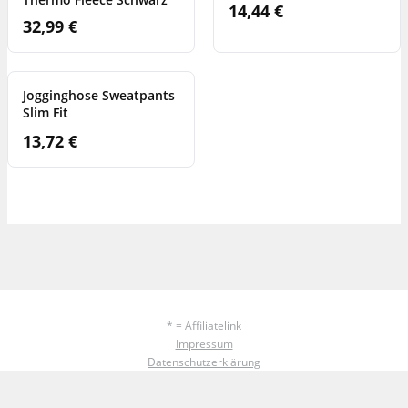
14,44 €
32,99 €
Jogginghose Sweatpants
Slim Fit
13,72 €
* = Affiliatelink
Impressum
Datenschutzerklärung
FAQ
Copyright ©
2026 - ALLYOULOVES - Alle Rechte vorbehalten. Alle Preise inkl. der