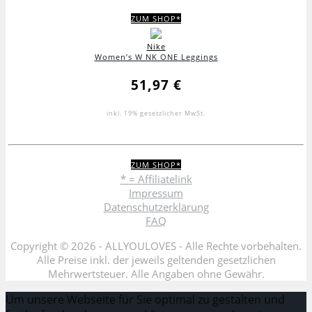
ZUM SHOP*
Nike
Women’s W NK ONE Leggings
51,97 €
inkl. 19% gesetzlicher MwSt.
ZUM SHOP*
* = Affiliatelink
Impressum
Datenschutzerklärung
FAQ
Copyright ©
2026 - ALLYOULOVES - Alle Rechte vorbehalten.
Alle Preise inkl. der jeweils geltenden gesetzlichen
Mehrwertsteuer. Alle Angaben ohne Gewähr.
Um unsere Webseite für Sie optimal zu gestalten und