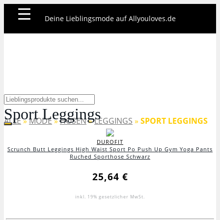
Skip
Deine Lieblingsmode auf Allyouloves.de
to
main
content
Sport Leggings
ALLE
»
MODE
»
HOSEN
»
LEGGINGS
»
SPORT LEGGINGS
DUROFIT
Scrunch Butt Leggings High Waist Sport Po Push Up Gym Yoga Pants
Ruched Sporthose Schwarz
25,64 €
inkl. 19% gesetzlicher MwSt.